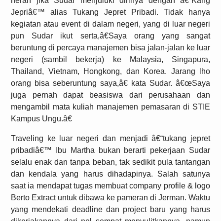
heran jika Sudar menjuluki dirinya dengan â€˜Kang
Jepriâ€™ alias Tukang Jepret Pribadi. Tidak hanya
kegiatan atau event di dalam negeri, yang di luar negeri
pun Sudar ikut serta,â€Saya orang yang sangat
beruntung di percaya manajemen bisa jalan-jalan ke luar
negeri (sambil bekerja) ke Malaysia, Singapura,
Thailand, Vietnam, Hongkong, dan Korea. Jarang lho
orang bisa seberuntung saya,â€ kata Sudar. â€œSaya
juga pernah dapat beasiswa dari perusahaan dan
mengambil mata kuliah manajemen pemasaran di STIE
Kampus Ungu.â€
Traveling ke luar negeri dan menjadi â€˜tukang jepret
pribadiâ€™ Ibu Martha bukan berarti pekerjaan Sudar
selalu enak dan tanpa beban, tak sedikit pula tantangan
dan kendala yang harus dihadapinya. Salah satunya
saat ia mendapat tugas membuat company profile & logo
Berto Extract untuk dibawa ke pameran di Jerman. Waktu
yang mendekati deadline dan project baru yang harus